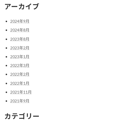
アーカイブ
2024年9月
2024年8月
2023年8月
2023年2月
2023年1月
2022年3月
2022年2月
2022年1月
2021年11月
2021年9月
カテゴリー