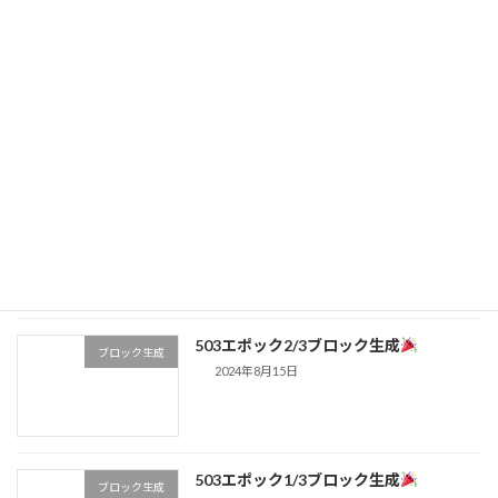
504エポックに移行しました！
ブロック割り当て
2024年8月18日
503エポック3/3ブロック生成
ブロック生成
2024年8月17日
503エポック2/3ブロック生成
ブロック生成
2024年8月15日
503エポック1/3ブロック生成
ブロック生成