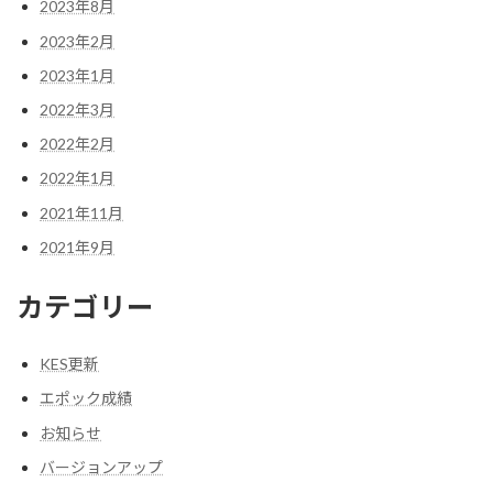
2023年8月
2023年2月
2023年1月
2022年3月
2022年2月
2022年1月
2021年11月
2021年9月
カテゴリー
KES更新
エポック成績
お知らせ
バージョンアップ